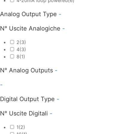
4-20mA loop powered
(6)
Analog Output Type
-
N° Uscite Analogiche
-
2
(3)
4
(3)
8
(1)
N° Analog Outputs
-
-
Digital Output Type
-
N° Uscite Digitali
-
1
(2)