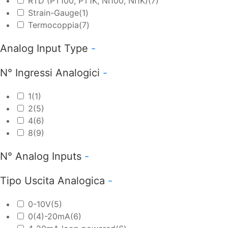
RTD (PT100, PT1K, NI100, NI1K)
(7)
Strain-Gauge
(1)
Termocoppia
(7)
Analog Input Type
-
N° Ingressi Analogici
-
1
(1)
2
(5)
4
(6)
8
(9)
N° Analog Inputs
-
Tipo Uscita Analogica
-
0-10V
(5)
0(4)-20mA
(6)