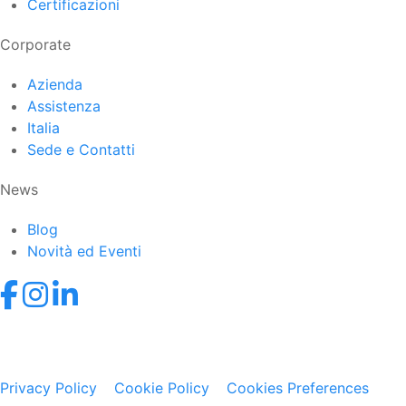
Certificazioni
Corporate
Azienda
Assistenza
Italia
Sede e Contatti
News
Blog
Novità ed Eventi
© 2021-2026 Datexel S.r.l. • Via dei Campi Lunghi 120,
21050 Lonate Ceppino (VA) • P.IVA IT02058840121 •
Privacy Policy
•
Cookie Policy
•
Cookies Preferences