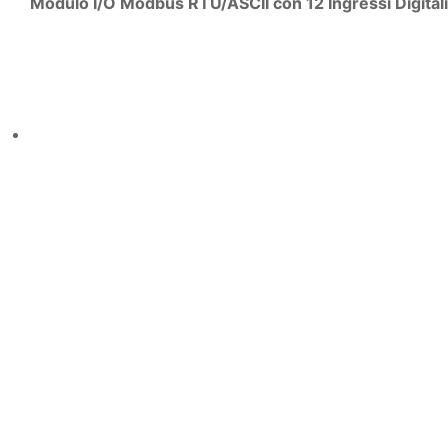
Modulo I/O Modbus RTU/ASCII con 12 Ingressi Digitali