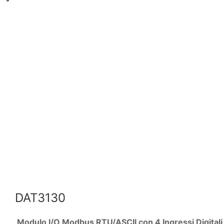
DAT3130
Modulo I/O Modbus RTU/ASCII con 4 Ingressi Digitali