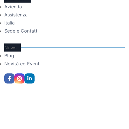
Azienda
Assistenza
Italia
Sede e Contatti
News
Blog
Novità ed Eventi
© 2021-2026 Datexel S.r.l. • Via dei Campi Lunghi 120, 21050
Lonate Ceppino (VA) • P.IVA IT02058840121 •
Privacy Policy
•
Cookie Policy
•
Cookies Preferences
Web Agency: Gweb