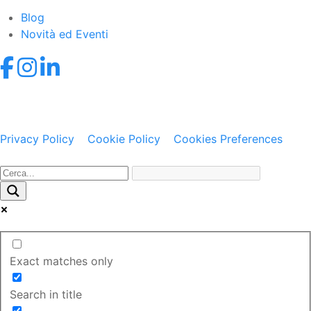
Blog
Novità ed Eventi
© 2021-2026 Datexel S.r.l. • Via dei Campi Lunghi 120,
21050 Lonate Ceppino (VA) • P.IVA IT02058840121 •
Privacy Policy
•
Cookie Policy
•
Cookies Preferences
Web Agency: Gweb
Exact matches only
Search in title