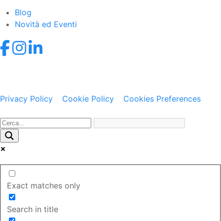
Blog
Novità ed Eventi
© 2021-2026 Datexel S.r.l. • Via dei Campi Lunghi 120,
21050 Lonate Ceppino (VA) • P.IVA IT02058840121 •
Privacy Policy
•
Cookie Policy
•
Cookies Preferences
Web Agency: Gweb
Exact matches only
Search in title