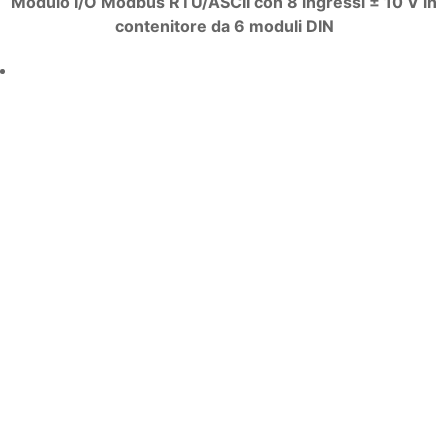
Modulo I/O Modbus RTU/ASCII con 8 ingressi ± 10 V in
contenitore da 6 moduli DIN