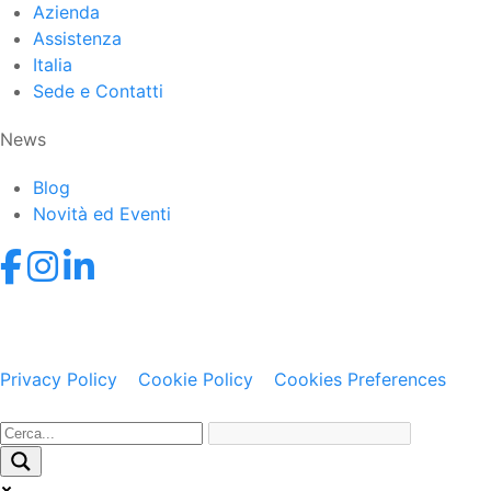
Azienda
Assistenza
Italia
Sede e Contatti
News
Blog
Novità ed Eventi
© 2021-2026 Datexel S.r.l. • Via dei Campi Lunghi 120,
21050 Lonate Ceppino (VA) • P.IVA IT02058840121 •
Privacy Policy
•
Cookie Policy
•
Cookies Preferences
Web Agency: Gweb