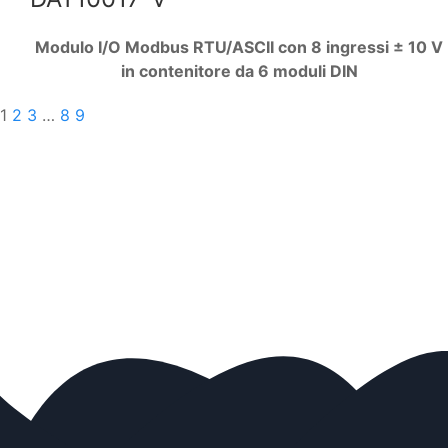
Modulo I/O Modbus RTU/ASCII con 8 ingressi ± 10 V
in contenitore da 6 moduli DIN
1
2
3
…
8
9