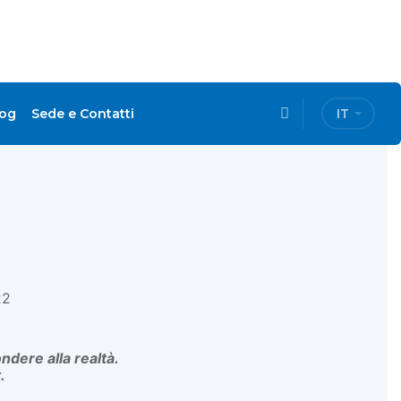
log
Sede e Contatti
IT
22
ndere alla realtà.
.