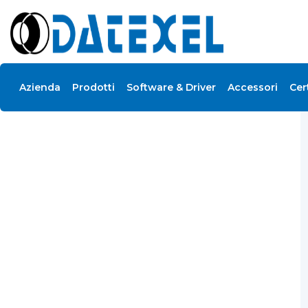
DAT3580-USB
Azienda
Prodotti
Software & Driver
Accessori
Cer
Home
/
DAT3580-USB