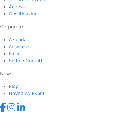
Accessori
Certificazioni
Corporate
Azienda
Assistenza
Italia
Sede e Contatti
News
Blog
Novità ed Eventi
© 2021-2026 Datexel S.r.l. • Via dei Campi Lunghi 120,
21050 Lonate Ceppino (VA) • P.IVA IT02058840121 •