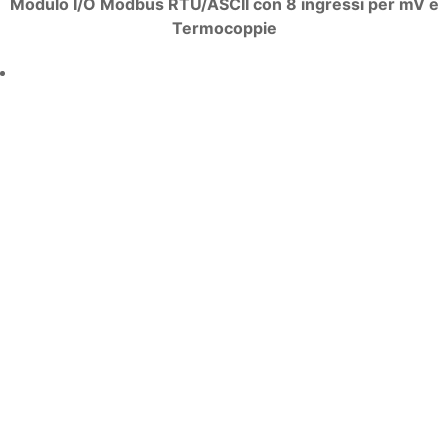
Modulo I/O Modbus RTU/ASCII con 8 ingressi per mV e
Termocoppie